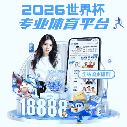
注册入口
MK体育网页版登录
· 体育
观看更便捷
连接你的赛事视野，打造球迷专属的数字主场。
mk体育
网页版登录网页版
提供多终端支持、高清视频、 实时比分
与赛事推荐，让你随时随地畅享体育内容。
网页端入口