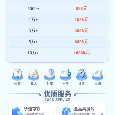
赛中，他总是能够通过精准的判断和高效的执行来掌控局
面，使得整支球队受益。当他在场时，队友们往往可以更为
放松，因为他们知道有一个强大的领袖能够引导他们走向胜
利。
巴克利指出，当詹姆斯在场时，他能有效地缓解压力，让其
他球员发挥出最佳状态。这种稳定性不仅体现在比赛结果
上，更体现在心理层面。特别是在关键时刻，詹姆斯总能做
出正确选择，无论是进攻还是防守，这种经验让他的队友信
心倍增。
此外，詹姆斯还具备极强的适应能力和战术意识。他可以根
据比赛情况不断调整自己的打法，这使得他成为任何阵容中
的核心。正因如此，无论面对怎样强大的对手，只要有詹姆
斯在场，球队就有无限可能。