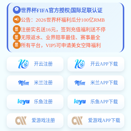
下载APP
巴克利称詹姆斯在场能稳住局面雷迪克
真实水平待验证
2026-06-01 03:03
阅读 54 次