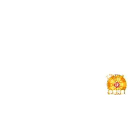
3、两位球员间的对比
尽管勒布朗·詹姆斯和杰J·雷迪克都是NBA明星球员，但他们
所扮演角色却截然不同。詹姆斯是一位全能型前锋，不仅负
责得分，还承担起助攻与组织进攻等多重任务。而雷迪克则
主要以射手身份存在，其首要职责是通过外线投篮为球队提
供火力支持。因此，两人的比赛风格具有明显差异，这也是
为何巴克利认为詹姆斯更具稳定性的原因所在。
另外，在关键时刻，两人的表现也常常被拿来比较。詹姆斯
凭借丰富的大赛经验，总是能够在紧张局势下冷静处理，而
雷迪克则需要进一步提高自己的临场应变能力。在历史性的
瞬间中，能够承受压力并做出决策，是检验一位伟大球员的
重要标准。因此，两人在这方面也反映出不同的发展特点。
总之，两位球员各有所长，共同构成了当今篮球运动的一幅
生动画卷。他们之间并不是简单的一对一比较，而是从不同