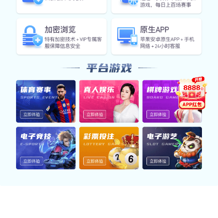
智能引擎实时数据快照
利用mk体育网页版登录构建的智能分析系统，实时捕捉各项
运行数据，提升平台的响应效率与数据稳定性。
响应速度
0.18s
平均页面加载
AI推荐准确率
92.6%