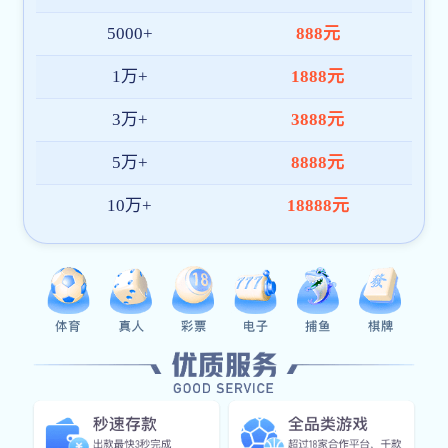
力，使他成为球队防守体系中的关键一环。无论是在皇马时
期还是来到曼联后，他都展现出了极强的比赛阅读能力和领
导力，这对于年轻球员来说是一种宝贵的学习机会。
此外，卡塞米罗还能够提供进攻端的支持。他不但能参与防
守，还时常通过精准传球为前锋创造得分机会。在上赛季，
他多次打入关键进球，帮助球队赢得重要比赛。他这种全能
型中场球员，无疑是任何球队所梦寐以求的人才。
然而，在经历过一个赛季后，卡塞米罗似乎感受到了一些压
力和疲惫，特别是在英超和欧战双线作战期间，这种情况更
加凸显。因此，他选择离队或许也是为了寻找新的挑战，以
延续自己的职业生涯巅峰状态。
2、曼联当前形势分析
目前，曼联正处于重建阶段。尽管俱乐部在过去的一段时间