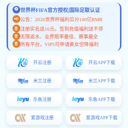
下载APP
年薪1500万的卡塞米罗确认今夏离队目
标助曼联重返欧冠
2026-06-03 03:25
阅读 54 次