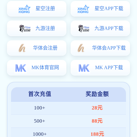
首页
体育热点
正文
在足球世界中，球员的转会动态总是备受关注。近日，年薪
高达1500万的巴西中场卡塞米罗确认了今夏离队的意图，这
一决定引起了曼联球迷和媒体的广泛讨论。卡塞米罗的离队
不仅关乎个人职业生涯的发展，也对曼联的重建计划产生深
远影响。在接下来的文章中，我们将从四个方面详细分析卡
塞米罗离队可能带来的变化，包括他的竞技水平与贡献、曼
联当前形势、潜在替代者以及俱乐部未来规划等。这些因素
共同构成了曼联重返欧冠的重要基石，同时也使得卡塞米罗
这一决定更具意义。
1、卡塞米罗的竞技水平与贡献
作为一名经验丰富且技术全面的中场球员，卡塞米罗在过去
几个赛季中的表现可圈可点。他在场上的控制力和拦截能