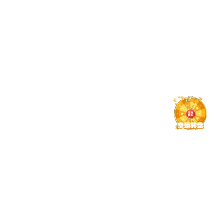
3、预期战术布局
对于即将到来的这场对决，U23国足很可能采取积极主动的
进攻策略，以掌控比赛节奏。他们会努力通过中场控制来组
织进攻，并利用快速反击寻找破门机会。同时，由于面对的
是技战术水平相近的对手，中后场防守也显得尤为关键，需
要保持高度警惕，以防止被对方抓住机会进行反击。
而泰国U23队则可能会采用更加灵活多变的战术安排。他们
擅长通过短传配合寻找空档，因此，在防守时需要特别注意
截断其传球线路。同时，泰国队还会加大边路进攻力度，通
过宽度拉开空间，为中央突击创造条件。这种快节奏、高强
度的打法，将考验双方体能和技术水平。
总体来看，这场比赛将是一场智勇双全之战，各自阵营都有
可能根据现场情况调整战术，使得整场比赛充满悬念与看
点。无论是哪一方胜出，都需要付出巨大的努力和智慧才能
赢得最终胜利。