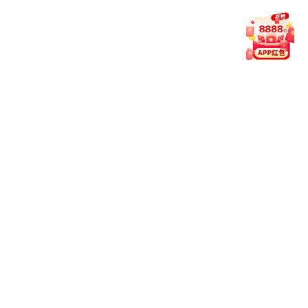
总结：
西安国际青年足球锦标赛 U23国足迎战泰国U23 的精彩比
拼，是一次极具意义的重要赛事。这不仅是两支球队实力的
一次碰撞，更是一代新生力量展现自我的舞台。从多个角度
分析，我们可以看到两队各自潜力无限，相信一定会给广大
观众带来视觉上的盛宴。
期待在这场激情四溢且充满悬念的比赛中，无论结果如何，
都能让我们看到希望之光照耀着中国足球未来的发展道路。
让我们共同为这些年轻运动员加油助威，共同见证他们实现
梦想的一刻！
分享到：