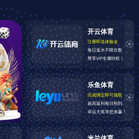
App
公司
体育
注册入口
简介
热点
看更便捷
多终端支持、高清视频、 实