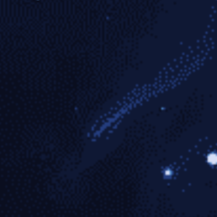
我们推出的原生应用覆盖体育、电竞等热门内容，
支持赛事查看、数据浏览与多端同步，结合高清直
播与智能提醒，为用户带来高效、流畅的体验。
依托mk体育网