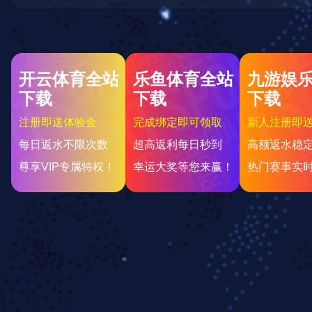
爱好者喜爱。
我们将继续秉持“
技术创新、用户至
方网站-登录入口平台。