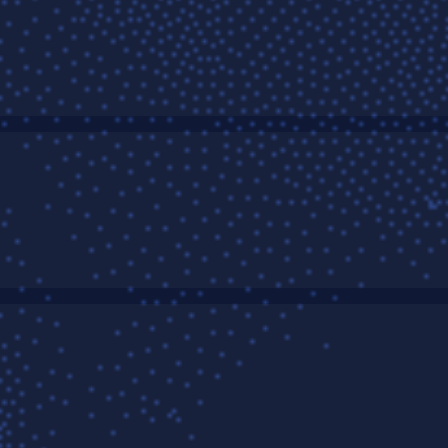
mk体育网页版登录公司简介
市场的综合体育赛事直播与数据服务平台，专注于为体育迷
多终端同步
等核心功能，为用户提供一站式的MK体育(中国)
构稳定高效，全面适配 APP、PC 和移动网页端。在东南
获得便捷、可靠的服务体验。
拥有超
100 万+
注册用户，服务网络覆盖十余国家与地区，日