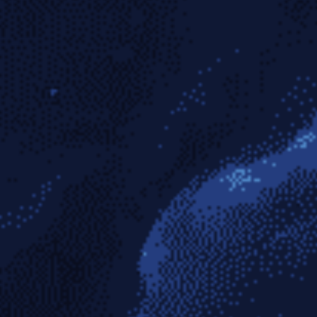
伦
北
敦
京
新
加
坡
巴
西