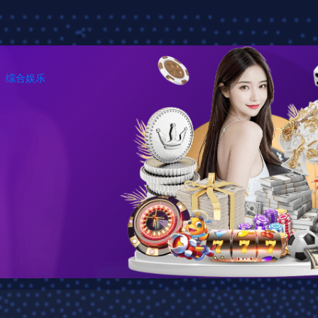
育网页版登录
· 体育观
球迷专属的数字主场。
mk体育网页版登录网页版
提供
时比分与赛事推荐，让你随时随地畅享体育内容。
网页端入口
下载APP