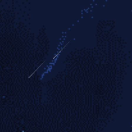
mk体育网页版登录全站App