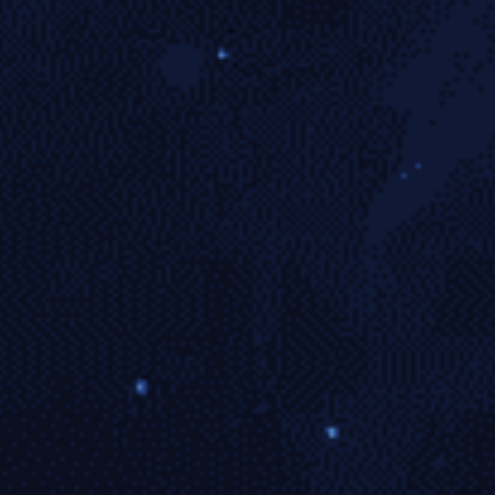
别
字段加
从注册到观看