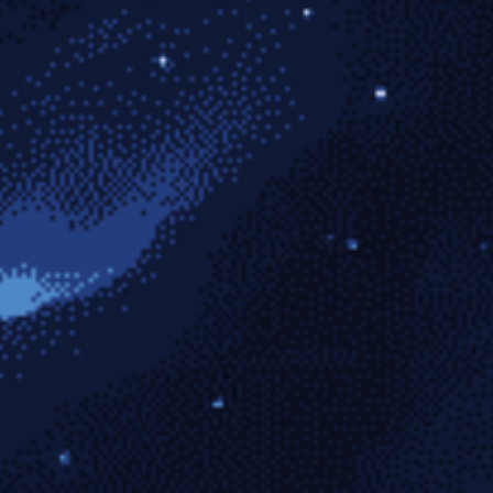
结合MK体育(中
多因子