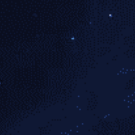
洛
杉
矶