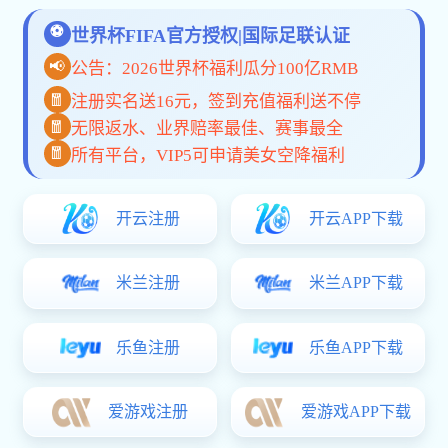
下载APP
英超球队夺双冠难度大曼联曼城利物浦
独占鳌头
2026-06-14 00:21
阅读 44 次