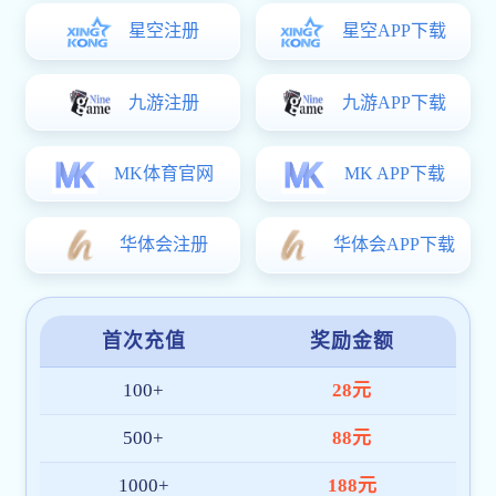
首页
体育热点
正文
本文围绕“英超球队夺双冠难度大 曼联曼城利物浦独占鳌头”
这一主题进行深入剖析。首先，文章将探讨英超联赛的竞争
激烈程度，以及如何影响球队在各项赛事中的表现。其次，
我们会分析曼联、曼城与利物浦这三支球队在历史和现状上
的优越性，尤其是在双冠争夺战中的地位和角色。接下来，
将讨论双冠争夺的挑战，包括球员伤病、赛季密集安排等因
素对球队的影响。最后，文章将总结英超球队在追求双冠过
程中面临的困难，并强调曼联、曼城和利物浦作为领军者的
重要性。
1、英超竞争环境分析
英超联赛以其高水平和激烈的竞争著称，使得任何一支球队
都不能掉以轻心。在这样的环境中，每场比赛都是对球队实