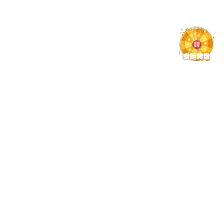
此外，连续参加多项赛事也意味着体能分配问题，高强度比
赛容易导致球员疲劳，从而降低竞技状态。在这种情况下，
不少球队选择轮换阵容，但这又可能导致磨合不足的问题，
使得表现不尽如人意。
再者，各类杯赛对于每个参与者而言都是一次巨大的消耗，
因此即便是豪门球队，也需谨慎规划，以确保能够在关键时
刻保持最佳状态，以迎接最具挑战性的对手。
4、未来展望与结论
随着足球市场的发展以及新兴力量的加入，可以预见未来英
超将继续保持高强度、高竞争力。而对于那些希望征服双冠
荣誉的团队来说，他们需要更全面地升级自身能力，不断适
应变化。同时，加强青训体系建设，为未来输送更多优秀人
才，也是必不可少的一环。