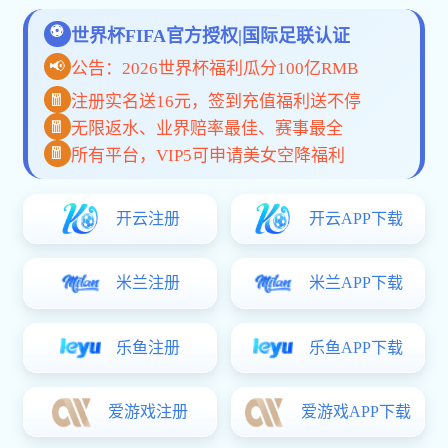
多元业务 · 稳健扩张
mk体育网页版登录 深耕体育数据与互动内容服务，产品体系涵
盖赛事直播、移动端内容分发、社区互动与本地化运营。平台覆
盖多个语种与终端系统，用户规模持续增长。
核心系统采用模块化架构及高并发优化机制，在各类赛事高峰期
亦能保持稳定流畅响应，确保每一位用户都能获得快速、顺畅的
操作体验。