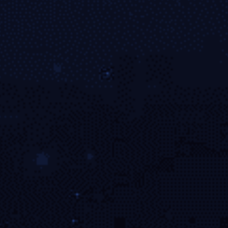
战
员们如同战士般的精神状态，并表...
获
援动态备受关注。近日，有消息称...
联系我们
快速导航
泉市肃州区北滨河路384号
App下载
关于我们
upport@mouvimage.com
隐私政策