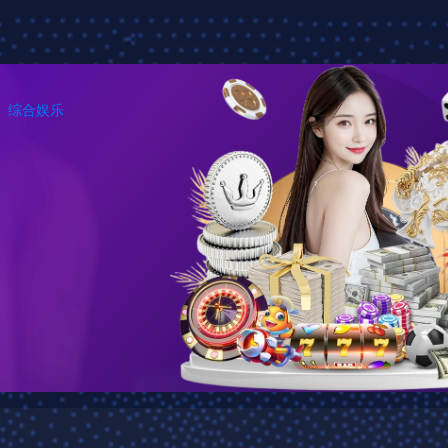
育网页版登录
· 体育观
球迷专属的数字主场。
mk体育网页版登录网页版
提供
时比分与赛事推荐，让你随时随地畅享体育内容。
网页端入口
下载APP