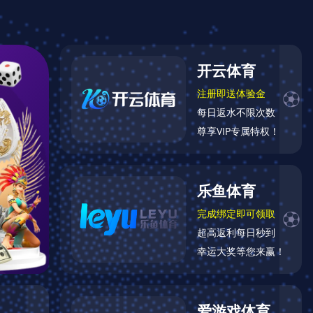
App
公司
体育
注册入口
简介
热点
看更便捷
多终端支持、高清视频、 实