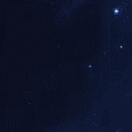
尽管本周训练计划未能如愿
那么很有可能他能够尽快返
根据专家分析，如果复查显
迎来一个更加强劲的新赛季
下基础。
当然，也要考虑到球队整体
整他的出场时间与强度。这
4、个人职业生
作为NBA历史上最具影响力
与社会责任。随着年龄增长
在经历了一系列小伤之后，
力以及技术细节等多个方面