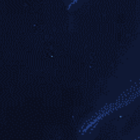
渐显现。因此，他在训练时
2、对球队影响
面对即将到来的比赛，如果
分手和组织者，同时也是队
面。
与此同时，勇士队其他球员也
需要提升自己的表现以弥补
的进攻威胁和场上指挥能力
此外，对于年轻球员来说，
认的是，在高强度比赛中缺
3、未来恢复希