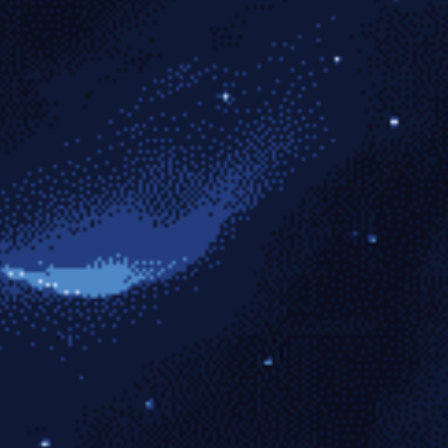
CBA联赛引入外援制度以来
境中保持优势，不仅要有过
检与评估，为未来的发展奠
总结：
整体来看，“库里下周将进行
分析，我们可以看到，无论
支球队应对突发情况能力的
最终，我们期待斯蒂芬·库里
中，希望勇士队能够继续发
分享到：