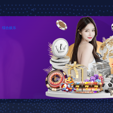
育网页版登录
· 体育观
球迷专属的数字主场。
mk体育网页版登录网页版
提供
时比分与赛事推荐，让你随时随地畅享体育内容。
网页端入口
下载APP