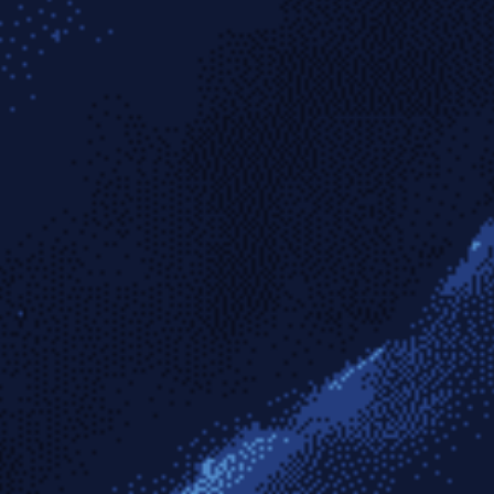
。他是球队进攻端最稳定的得
调整阵容，以适应缺少他的局
老将将承载更大的责任，他们
将，也难以完全填补他所带来
机会证明自己。然而，不可否
定性，让教练组倍感压力。