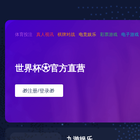
MK体
连接你的赛事视野，打造