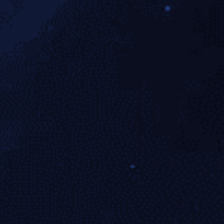
眼拉…
狼
本赛
以微弱的差距惜败于伯恩茅斯U21...
寻
愈发引人注目，尤其是年轻球员的...