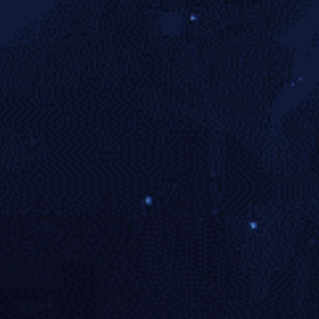
上一篇
意甲分析：佛罗伦萨客场表现抢
你可能感兴趣的内容
狼队U21惜败伯恩茅斯U21徐彬
在最近的一场青年队比赛中，狼队U21
2026-05-29
徐昕获马刺试训邀请旨在为文班
近年来，中国篮球在国际舞台上的表现
2026-06-19