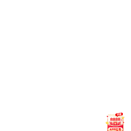
比赛，为后续赛事积累更多信心。
本场比赛不仅关乎积分榜排名，也是检验两支球队实力的重
要舞台。同时，对于身穿新联名球衣出战的巴黎圣日耳曼来
说，这是一次展示团队凝聚力和战斗精神的大好机会。在这
种情况下，新款球衣所传达出的时尚气息，将会激励队员们
发挥最佳状态，全力争胜。
最终，无论结果如何，这场比赛都将成为历史的一部分，而
那件充满创意的新型联合设计也必将在未来被铭记，并成为
无数粉丝心中的珍藏品。
总结：
综上所述，巴黎圣日耳曼与拉布布携手推出的新款联名球
衣，不仅是一次简单的产品发布，更是一场关于时尚、文化
及足球精神的大型盛宴。这种跨界合作有效拓宽了双方品牌
受众，并为未来更多类似项目提供了成功范例。同时，即将