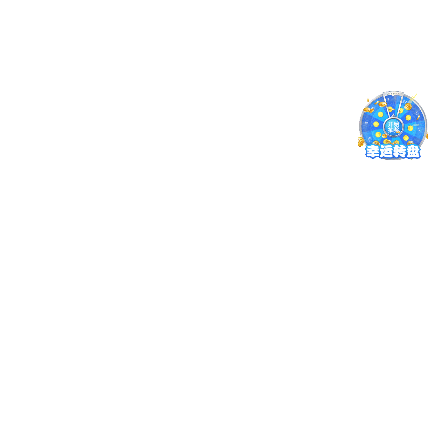
此，贝拉尔迪表示全队上下都非常重视这场比赛。为了击败
这样的强敌，他们进行了针对性的战术演练，不仅要求防守
稳固，还特别强调快速反击，以抓住机会得分。
此外，在备战过程中，贝拉尔迪还主动与队友交流心得，希
望通过沟通增强默契度。他深知面对强敌，需要每名球员都
发挥出色才能取得胜利。因此，无论是在技术层面还是心理
层面，他都鼓励大家要保持冷静，相信自己的能力。
为了迎接AC米兰这场硬仗，团队还进行了多轮体能训练，以
确保每位球员在比赛中有充沛精力应对高强度对抗。在这一
过程中，贝拉尔迪以身作则，用自己的拼搏精神感染着身边
的人，让大家都做好充分准备迎接挑战。
4、自信源泉及未来展望
对于即将到来的比赛，贝拉尔迪表达出了满满自信。他认为