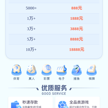
索洛。在这里，他迅速崭露头角，以其出色的技术和敏锐的
进攻意识赢得了教练和球迷们的认可。
随着时间推移，贝拉尔迪逐渐成为萨索洛队中的核心球员。
他在赛季中的表现不断提升，多次打破个人最佳进球记录。
这段时间对于他的成长至关重要，让他积累了丰富的大赛经
验，同时也锻炼了他的心理素质。
然而，职业生涯并非一帆风顺，贝拉尔迪也曾遭遇伤病困扰
和状态起伏。但在每一次低谷中，他都积极调整自己，通过
刻苦训练与努力恢复，再次找回最佳状态。这使得他的职业
道路更加坚韧，也让他明白了坚持的重要性。
2、对球队与个人目标的追求
在谈及球队目标时，贝拉尔迪表示希望能够帮助萨索洛争取
更好的联赛成绩。他相信团队合作是成功之道，因此在训练