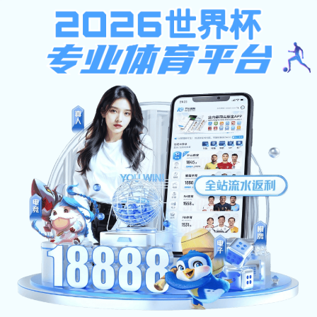
注册入口
MK体育网页版登录
· 体育
观看更便捷
连接你的赛事视野，打造球迷专属的数字主场。
mk体育
网页版登录网页版
提供多终端支持、高清视频、 实时比分
与赛事推荐，让你随时随地畅享体育内容。
网页端入口