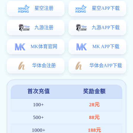
首页
体育热点
正文
贝拉尔迪作为意大利足球的一颗新星，在职业生涯的各个阶
段都经历了不少波折。近期，他回顾自己的岁月变迁，表示
对即将到来的AC米兰比赛充满信心，希望能在这场赛事中为
球队进球。本文将从四个方面进行详细阐述：首先是贝拉尔
迪的职业生涯历程与成长，其次是他对球队和个人目标的坚
定追求，第三部分则聚焦于他面对强敌AC米兰的备战情况，
最后分析他的自信源泉及未来展望。通过这些内容，我们不
仅能更好地理解贝拉尔迪的心路历程，也能感受到他对足球
事业的不懈追求。
1、贝拉尔迪的职业生涯历程
贝拉尔迪出生于1999年，自小就展现出过人的足球天赋。在
青训时期，他就受到众多俱乐部的关注，并最终选择加盟萨