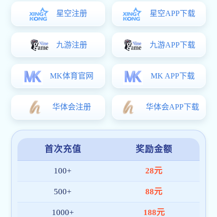
首页
体育热点
正文
本篇文章将深入探讨历史首位球员文班的表现，尽管本赛季
他场均出场时间不足30分钟，却依然能轻松砍下25分和10个
篮板，这一成就引起了广泛关注。我们将从四个方面分析他
的表现，包括技术特点、适应能力、战术角色以及未来潜
力。这些因素共同构成了文班作为一名优秀球员的基础，也
为他在比赛中的出色发挥提供了坚实的保障。通过对这些方
面的阐述，我们希望能够更全面地理解这位年轻球员在篮球
界的影响力和前景。
1、卓越的技术特点
文班以其独特的技术特点而闻名，他不仅拥有出色的投篮手
感，还具备灵活的运球技巧。他能够在关键时刻找到合适的
位置进行投篮，这使得他的得分效率极高。虽然他的场均出