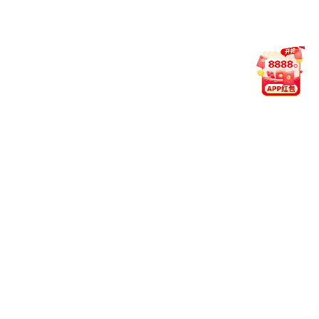
径。在经历更多高水平比赛后，他将获得宝贵经验，从而提
升自己的综合素养。这一切都预示着，如果能继续保持现在
这样的状态，他无疑将在未来取得更加辉煌成就，为篮球事
业做出更大的贡献。
总结：
综上所述，通过分析历史首位球员文班本赛季场均出场时间
不足30分钟却砍下25分10篮板的数据，我们不难发现，这并
非偶然，而是其卓越技术、优异适应能力、明确战术角色及
光明发展潜力等多个因素共同作用结果。因此，对于这样一
位年轻天才，我们有理由相信，只要继续努力，不断突破自
我，就一定能在未来书写更辉煌篇章。
最终，希望所有热爱篮球的人士，都能关注到这位新星，并
给予支持与鼓励，让我们一起期待他未来带来的精彩瞬间！