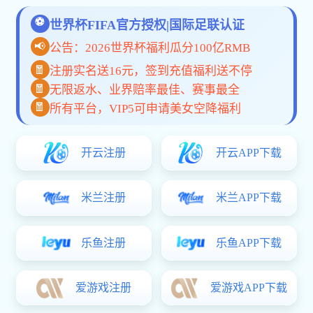
下载APP
历史首位球员文班本赛季场均出场时间
不足30分钟却能轻松砍下25分10篮板
2026-05-25 16:39
阅读 72 次